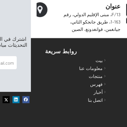
عنوان
13/F، مبنى الإقليم الدولي، رقم
163-1، طريق جانجكو الثاني،
جيانغمن، قوانغدونغ، الصين
اشترك في الن
التحديثات مب
روابط سريعة
بيت
معلومات عنا
منتجات
فهرس
أخبار
اتصل بنا