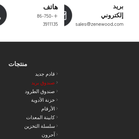
بريد
هاتف
إلكتروني
+86-750-
3911135
sales@zenewood.com
منتجات
قادم جديد
صندوق بريد
صندوق الطرود
خزنة الأدوية
الأرقام
كابينة المعدات
سلسلة التخزين
آحرون