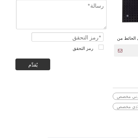
 الحائط من
ل الخارجية
يُقدِّم
عدني مخصص
لاذي مخصص