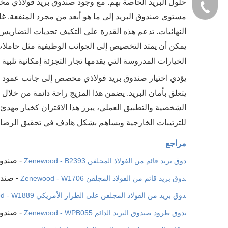
حلول البريد الخاصة بهم. مع وجود صندوق بريد فولاذي مخص
7-3911135
مستوى صندوق البريد إلى ما هو أبعد من مجرد المنفعة. غال
النهائيات. تدعم هذه القدرة على التكيف تحديات التضاريس و
يمكن أن يمتد التخصيص إلى الجوانب الوظيفية مثل حاملات 
الخيارات المدروسة التي يقدمها تجار التجزئة إمكانية تلبي
يؤدي اختيار صندوق بريد فولاذي مخصص إلى جانب عمود 
يتعلق بأمان البريد. يضمن هذا المزيج راحة دائمة من خلال
الشخصية والتطبيق العملي، يبرز هذا الاقتران كخيار مهدئ
للترتيبات الخارجية ويساهم بشكل هادف في تحقيق الرضا 
مراجع
1.
- صندوق
صندوق بريد قائم من الفولاذ المجلفن Zenewood - B2393
2.
- صند
صندوق بريد قائم من الفولاذ المجلفن Zenewood - W1706
3.
صندوق بريد من الفولاذ المجلفن على الطراز الأمريكي Zenewood - W1889
4.
- صندو
صندوق طرود صندوق البريد الدائم Zenewood - WPB055