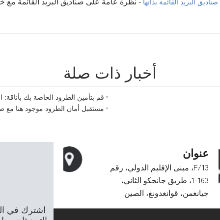
- نظرة عامة على صناديق البريد القائمة مع
ناديق البريد القائمة بذاتها
أخبار ذات صلة
قم بتأمين الطرود الخاصة بك بأناقة: ا
مستقبل أمان الطرود موجود هنا مع صن
عنوان
13/F، مبنى الإقليم الدولي، رقم
163-1، طريق جانجكو الثاني،
جيانغمن، قوانغدونغ، الصين
اشترك في الن
التحديثات مب