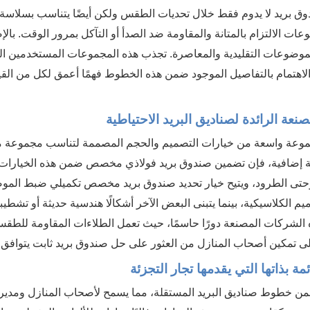
دوق بريد لا يدوم فقط خلال تحديات الطقس ولكن أيضًا يتناسب بسلاسة 
لالتزام بالمتانة والمقاومة ضد الصدأ أو التآكل بمرور الوقت. بالإ
الموضوعات التقليدية والمعاصرة. تجذب هذه المجموعات المستخدمين ا
هتمام بالتفاصيل الموجود ضمن هذه الخطوط فهمًا أعمق لكل من القيم
ة الرائدة لصناديق البريد الاحتياطية
مجموعة واسعة من خيارات التصميم والحجم المصممة لتناسب مجموعة متن
عة إضافية، فإن تضمين صندوق بريد فولاذي مخصص ضمن هذه الخيارات 
حتى الطرود، ويتيح خيار تحديد صندوق بريد مخصص تكميلي ضبط المو
 الكلاسيكية، بينما يتبنى البعض الآخر أشكالًا هندسية حديثة أو تشطيبات
ذه الشركات المصنعة دورًا حاسمًا، حيث تعمل الطلاءات المقاومة للطقس
تمكين أصحاب المنازل من العثور على حل صندوق بريد ثابت يتوافق تم
بذاتها التي يقدمها تجار التجزئة
ن خطوط صناديق البريد المستقلة، مما يسمح لأصحاب المنازل ومديري