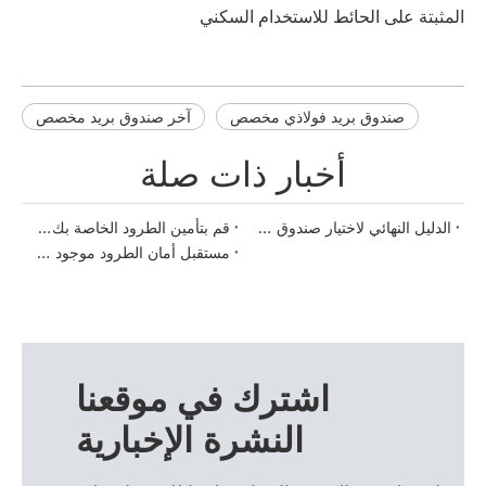
المثبتة على الحائط للاستخدام السكني
صندوق بريد فولاذي مخصص
آخر صندوق بريد مخصص
أخبار ذات صلة
الدليل النهائي لاختيار صندوق التسليم المثالي للطرود
قم بتأمين الطرود الخاصة بك بأناقة: الدليل النهائي لصناديق الطرود
مستقبل أمان الطرود موجود هنا مع صناديق تسليم الطرود
اشترك في موقعنا
النشرة الإخبارية