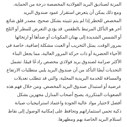
المرنة لصناديق البريد الفولاذية المخصصة درجة من الحماية،
ومع ذلك يمكن أن يتعرض استقرار عمود صندوق البريد
المخصص للخطر إذا لم يتم تثبيته بشكل صحيح. مصدر قلق شائع
آخر هو التآكل المرتبط بالطقس. قد يؤدي التعرض للمطر أو الثلج
أو الشمس الشديدة إلى بهتان المكونات أو صدأها أو ارتخائها
بمرور الوقت. يمثل التخريب أو العبث مشكلة إضافية، خاصة في
الأحياء الحضرية أو ذات حركة المرور العالية، مما يجعل البناء
الأكثر صرامة لصندوق بريد فولاذي مخصص رادعًا قيمًا. تشمل
التحديات أيضًا التأكد من أن صندوق البريد يلبي متطلبات الارتفاع
والمسافة للخدمة البريدية المحلية، والتي قد تتطلب تعديلات
عرضية أو استبدال صندوق البريد المخصص. ومن خلال فهم هذه
الصعوبات المتكررة، يصبح أصحاب المنازل مجهزين بشكل
أفضل لاختيار مواد عالية الجودة واعتماد استراتيجيات صيانة
ذكية تحمي استثماراتهم وتحافظ على إمكانية الوصول إلى نقاط
استلام البريد الخاصة بهم ومظهرها.