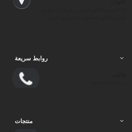
عنوان
13/F، مبنى الإقليم الدولي، رقم 163-1، طريق
جانجكو الثاني، جيانغمن، قوانغدونغ، الصين
روابط سريعة
هاتف
+86-750-3911135
منتجات