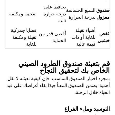
يحافظ على
صندوق
السلع الحساسة
درجة حرارة
ضخمة ومكلفة
معزول
لدرجة الحرارة
ثابتة
أشياء ثقيلة
قضايا جمركية
قفص
أقصى قدر من
للغاية أو ذات
ثقيلة ومكلفة
خشبي
الحماية
قيمة عالية
للغاية
قم بتعبئة صندوق الطرود الصيني
الخاص بك لتحقيق النجاح
بمجرد اختيار الصندوق المناسب، فإن كيفية تعبئته لا تقل
أهمية. يضمن الصندوق المعبأ جيدًا بقاء أغراضك على قيد
الحياة خلال الرحلة.
التوسيد وملء الفراغ