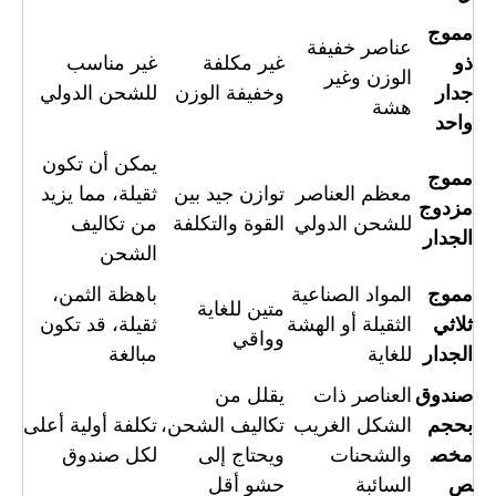
مموج
عناصر خفيفة
ذو
غير مكلفة
غير مناسب
الوزن وغير
جدار
وخفيفة الوزن
للشحن الدولي
هشة
واحد
يمكن أن تكون
مموج
معظم العناصر
توازن جيد بين
ثقيلة، مما يزيد
مزدوج
للشحن الدولي
القوة والتكلفة
من تكاليف
الجدار
الشحن
مموج
المواد الصناعية
باهظة الثمن،
متين للغاية
ثلاثي
الثقيلة أو الهشة
ثقيلة، قد تكون
وواقي
الجدار
للغاية
مبالغة
صندوق
العناصر ذات
يقلل من
بحجم
الشكل الغريب
تكاليف الشحن،
تكلفة أولية أعلى
مخص
والشحنات
ويحتاج إلى
لكل صندوق
ص
السائبة
حشو أقل