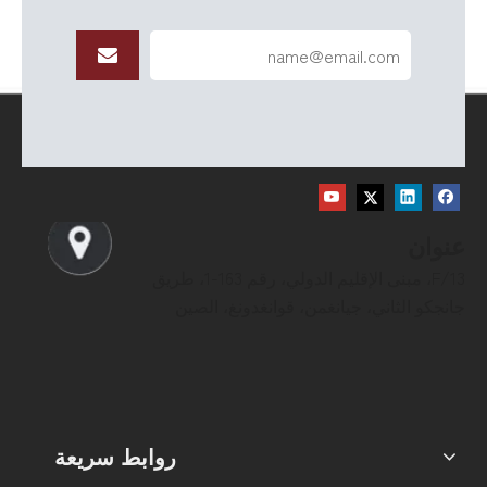
عنوان
13/F، مبنى الإقليم الدولي، رقم 163-1، طريق
جانجكو الثاني، جيانغمن، قوانغدونغ، الصين
روابط سريعة