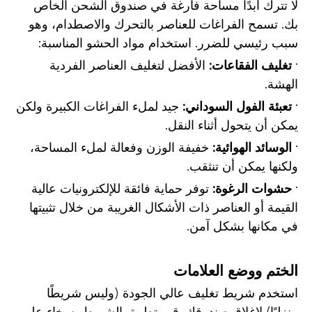
لا تترك أبدًا مساحة فارغة في صندوق الشحن الخاص
بك. تسمح الفراغات للعناصر بالتحرك والاصطدام، وهو
سبب رئيسي للضرر. استخدام مواد الحشو المناسبة:
·
تغليف الفقاعات:
الأفضل لتغليف العناصر الفردية
الهشة.
·
تعبئة الفول السوداني:
جيد لملء الفراغات الكبيرة ولكن
يمكن أن يتحول أثناء النقل.
·
الوسائد الهوائية:
خفيفة الوزن وفعالة لملء المساحة،
ولكنها يمكن أن تنثقب.
·
حشوات الرغوة:
توفر حماية فائقة للإلكترونيات عالية
القيمة أو العناصر ذات الأشكال الغريبة من خلال تثبيتها
في مكانها بشكل آمن.
الختم ووضع العلامات
استخدم شريط تغليف عالي الجودة (وليس شريطًا
منزليًا) لإغلاق صندوقك. قم بتطبيق الشريط بسخاء على